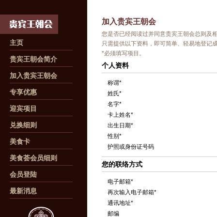
加入贵宾王朝会
您是否已经阅读过并同意贵宾王朝会总则及
主页
只需提供以下资料，即可简单、轻易地登记
*必须填写项目。
贵宾王朝会简介
个人资料
加入贵宾王朝会
称谓*
专享优惠
姓氏*
名字*
迎宾项目
卡上姓名*
兑换细则
出生日期*
性别*
美食卡
护照或身份证号码
美食荟会员细则
您的联络方式
会员登陆
电子邮箱*
最新消息
再次输入电子邮箱*
通讯地址*
邮编