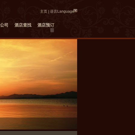
主页
|
语言Language
公司
酒店查找
酒店预订